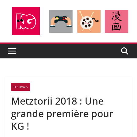
Passer
au
contenu
FESTIVALS
Metztorii 2018 : Une
grande première pour
KG !